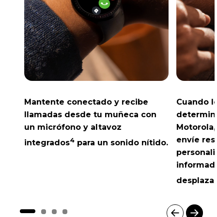
Mantente conectado y recibe
Cuando l
llamadas desde tu muñeca con
determina
un micrófono y altavoz
Motorola,
envíe re
4
integrados
para un sonido nítido.
personal
informado
desplazar