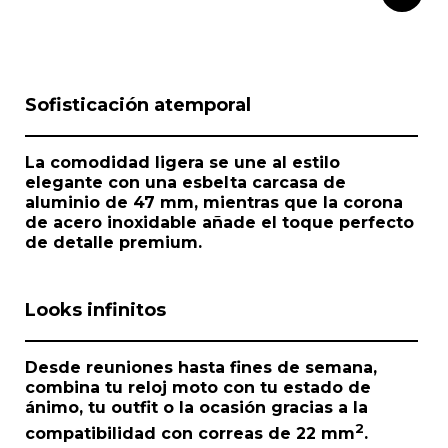
I
Sofisticación atemporal
t
e
m
La comodidad ligera se une al estilo
1
elegante con una esbelta carcasa de
o
aluminio de 47 mm, mientras que la corona
f
de acero inoxidable añade el toque perfecto
1
de detalle premium.
Looks infinitos
Desde reuniones hasta fines de semana,
combina tu reloj moto con tu estado de
ánimo, tu outfit o la ocasión gracias a la
2
compatibilidad con correas de 22 mm
.