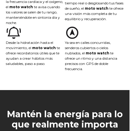
la frecuencia cardíaca y el oxígeno,
tiempo real o desglosando tus fases
el
moto watch
te avisa cuando
de sueño, el
moto watch
te ofrece
los valores se salen de tu rango,
una visión más completa de tu
manteniéndote en sintonía día y
equilibrio y recuperación.
noche.
Desde la hidratación hasta el
Ya sea en calles concurridas,
movimiento, el
moto watch
te
senderos cubiertos o cielos
ofrece recordatorios útiles que te
nublados, el
moto watch
te
ayudan a crear hábitos más
ofrece un ritmo y una distancia
saludables, paso a paso.
precisos con GPS de doble
frecuencia.
Mantén la energía para lo
que realmente importa