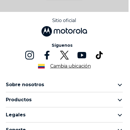
Sitio oficial
Síguenos
Cambia ubicación
Sobre nosotros
Sobre Lenovo
Productos
Sobre Motorola
Motorola razr
Venta corporativa
Legales
Motorola edge
Términos & Condiciones de venta
Moto G
Soporte