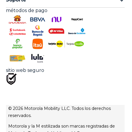
Términos y condiciones "Cuotas sin interés"
Moto E
métodos de pago
Preguntas frecuentes
Términos y condiciones "En la mente del arquero"
Moto Things
Asistencia celulares & Accesorios
Términos y Condiciones de Promociones
Fichas técnicas smartphones
Recuperación y asistencia inteligente
Política de Garantía
Actualización del sistema
Controladores
Superintendencia de industria y comercio
Estatuto del consumidor
sitio web seguro
PQRs
© 2026 Motorola Mobility LLC. Todos los derechos
reservados.
Motorola y la M estilizada son marcas registradas de