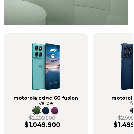
motorola edge 60 fusion
motorol
Verde
A
$2.299.900
$2.999
$1.049.900
$1.49