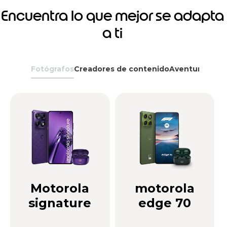
Encuentra lo que mejor se adapta
a ti
Fotógrafos
Creadores de contenido
Aventureros
G
Motorola
motorola
signature
edge 70