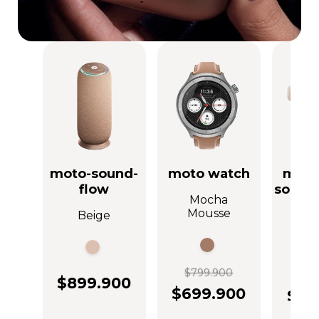
moto-sound-
moto watch
moto
flow
sound
Mocha
Mousse
Beige
Gris
$799.900
$69
$899.900
$699.900
$39