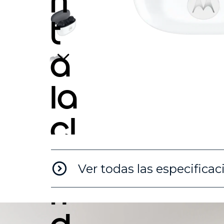
n
t
a
la
cl
a
Ver todas las especificac
ri