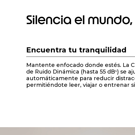
Silencia el mundo
I
t
e
Encuentra tu tranquilidad
m
1
o
Mantente enfocado donde estés. La C
f
de Ruido Dinámica (hasta 55 dB⁶) se aj
1
automáticamente para reducir distrac
permitiéndote leer, viajar o entrenar s