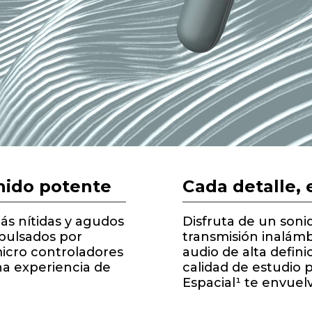
nido potente
Cada detalle, 
ás nítidas y agudos
Disfruta de un sonid
mpulsados por
transmisión inalámb
icro controladores
audio de alta defini
a experiencia de
calidad de estudio 
Espacial¹ te envuel