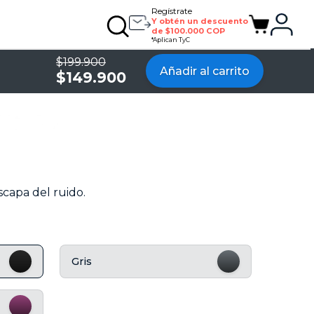
Regístrate
Y obtén un descuento
de $100.000 COP
*Aplican TyC
$199.900
Añadir al carrito
$149.900
scapa del ruido.
Gris