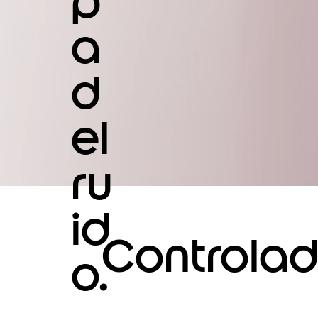
p
a
d
el
ru
id
Controlad
o.