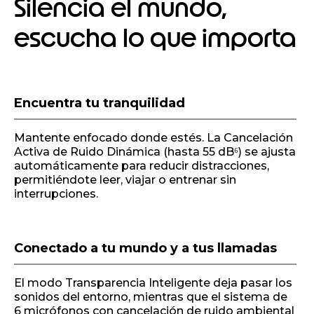
Silencia el mundo,
escucha lo que importa
I
Encuentra tu tranquilidad
t
e
m
Mantente enfocado donde estés. La Cancelación
1
Activa de Ruido Dinámica (hasta 55 dB⁶) se ajusta
o
automáticamente para reducir distracciones,
f
permitiéndote leer, viajar o entrenar sin
1
interrupciones.
Conectado a tu mundo y a tus llamadas
El modo Transparencia Inteligente deja pasar los
sonidos del entorno, mientras que el sistema de
6 micrófonos con cancelación de ruido ambiental