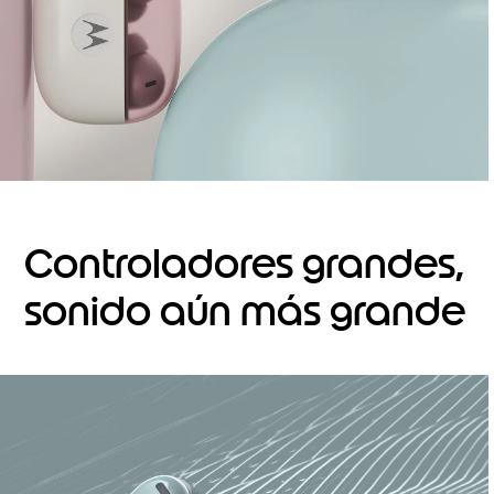
Controladores grandes,
sonido aún más grande
I
t
e
m
1
o