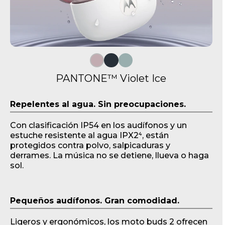
PANTONE™ Violet Ice
I
Repelentes al agua. Sin preocupaciones.
t
e
Con clasificación IP54 en los audífonos y un
m
estuche resistente al agua IPX2⁴, están
1
protegidos contra polvo, salpicaduras y
o
derrames. La música no se detiene, llueva o haga
f
sol.
1
Pequeños audífonos. Gran comodidad.
Ligeros y ergonómicos, los moto buds 2 ofrecen