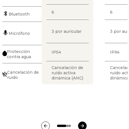
6
6
Bluetooth
3 por auricular
3 por aur
Micrófono
Protección
IP54
IPX4
contra agua
Cancelación de
Cancelac
Cancelación de
ruido activa
ruido act
ruido
dinámica (ANC)
dinámica