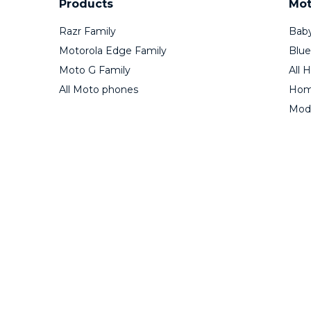
Products
Mot
Razr Family
Baby
Motorola Edge Family
Blue
Moto G Family
All 
All Moto phones
Home
Mod